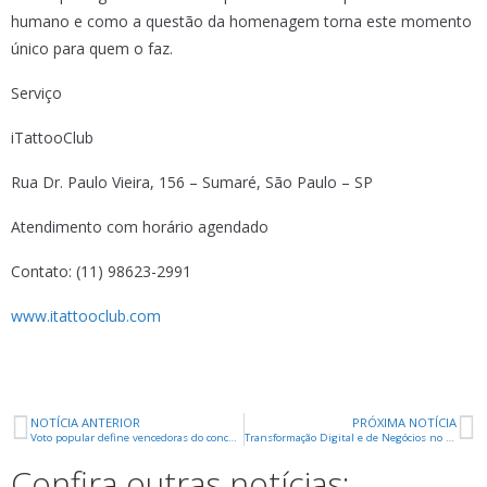
humano e como a questão da homenagem torna este momento
único para quem o faz.
Serviço
iTattooClub
Rua Dr. Paulo Vieira, 156 – Sumaré, São Paulo – SP
Atendimento com horário agendado
Contato: (11) 98623-2991
www.itattooclub.com
NOTÍCIA ANTERIOR
PRÓXIMA NOTÍCIA
Voto popular define vencedoras do concurso Empreenda Mulher
Transformação Digital e de Negócios no foco do Gramado Summit
Confira outras notícias: