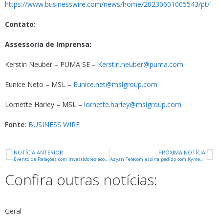
https://www.businesswire.com/news/home/20230601005543/pt/
Contato:
Assessoria de Imprensa:
Kerstin Neuber – PUMA SE –
Kerstin.neuber@puma.com
Eunice Neto – MSL –
Eunice.net@mslgroup.com
Lornette Harley – MSL –
lornette.harley@mslgroup.com
Fonte:
BUSINESS WIRE
NOTÍCIA ANTERIOR
PRÓXIMA NOTÍCIA
Evento de Relações com Investidores acontece em 26 e 27 de junho de 2023
Azyan Telecom assina pedido com Kymeta para levar o primeiro terminal de painel plano ao mercado de LEO em Omã
Confira outras notícias:
Geral