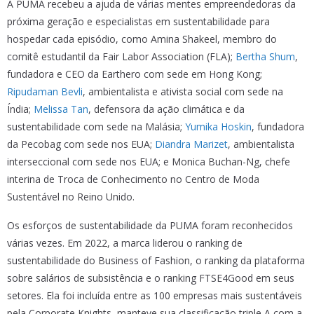
A PUMA recebeu a ajuda de várias mentes empreendedoras da
próxima geração e especialistas em sustentabilidade para
hospedar cada episódio, como Amina Shakeel, membro do
comitê estudantil da Fair Labor Association (FLA);
Bertha Shum
,
fundadora e CEO da Earthero com sede em Hong Kong;
Ripudaman Bevli
, ambientalista e ativista social com sede na
Índia;
Melissa Tan
, defensora da ação climática e da
sustentabilidade com sede na Malásia;
Yumika Hoskin
, fundadora
da Pecobag com sede nos EUA;
Diandra Marizet
, ambientalista
interseccional com sede nos EUA; e Monica Buchan-Ng, chefe
interina de Troca de Conhecimento no Centro de Moda
Sustentável no Reino Unido.
Os esforços de sustentabilidade da PUMA foram reconhecidos
várias vezes. Em 2022, a marca liderou o ranking de
sustentabilidade do Business of Fashion, o ranking da plataforma
sobre salários de subsistência e o ranking FTSE4Good em seus
setores. Ela foi incluída entre as 100 empresas mais sustentáveis
pela Corporate Knights, manteve sua classificação triple A com a