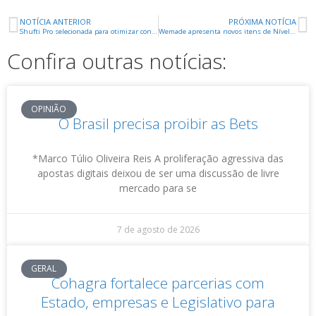
NOTÍCIA ANTERIOR
PRÓXIMA NOTÍCIA
Shufti Pro selecionada para otimizar conformidade de KYC para LMG Gaming em Porto Rico
Wemade apresenta novos itens de Nível II no MIR4
Confira outras notícias:
OPINIÃO
O Brasil precisa proibir as Bets
*Marco Túlio Oliveira Reis A proliferação agressiva das
apostas digitais deixou de ser uma discussão de livre
mercado para se
7 de agosto de 2026
GERAL
Cohagra fortalece parcerias com
Estado, empresas e Legislativo para