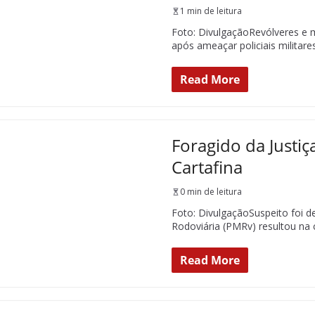
1 min de leitura
Foto: DivulgaçãoRevólveres e 
após ameaçar policiais militar
Read More
Foragido da Justi
Cartafina
0 min de leitura
Foto: DivulgaçãoSuspeito foi 
Rodoviária (PMRv) resultou n
Read More