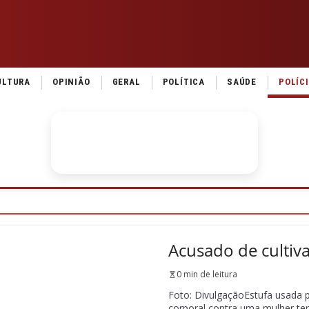
ULTURA
OPINIÃO
GERAL
POLÍTICA
SAÚDE
POLÍC
Acusado de cultiv
0 min de leitura
Foto: DivulgaçãoEstufa usada p
corporal contra uma mulher t