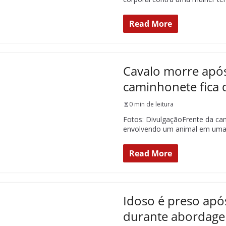
Read More
Cavalo morre após
caminhonete fica 
0 min de leitura
Fotos: DivulgaçãoFrente da ca
envolvendo um animal em uma
Read More
Idoso é preso após
durante abordag