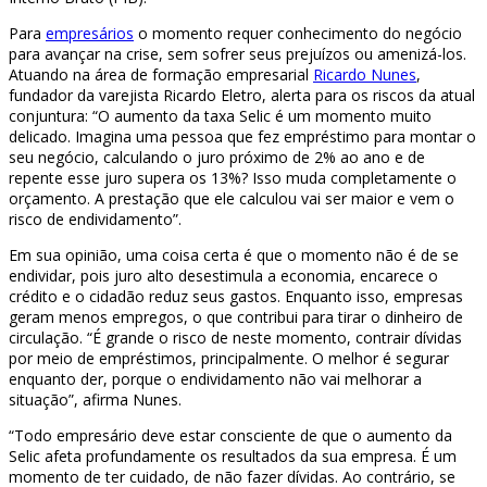
Para
empresários
o momento requer conhecimento do negócio
para avançar na crise, sem sofrer seus prejuízos ou amenizá-los.
Atuando na área de formação empresarial
Ricardo Nunes
,
fundador da varejista Ricardo Eletro, alerta para os riscos da atual
conjuntura: “O aumento da taxa Selic é um momento muito
delicado. Imagina uma pessoa que fez empréstimo para montar o
seu negócio, calculando o juro próximo de 2% ao ano e de
repente esse juro supera os 13%? Isso muda completamente o
orçamento. A prestação que ele calculou vai ser maior e vem o
risco de endividamento”.
Em sua opinião, uma coisa certa é que o momento não é de se
endividar, pois juro alto desestimula a economia, encarece o
crédito e o cidadão reduz seus gastos. Enquanto isso, empresas
geram menos empregos, o que contribui para tirar o dinheiro de
circulação. “É grande o risco de neste momento, contrair dívidas
por meio de empréstimos, principalmente. O melhor é segurar
enquanto der, porque o endividamento não vai melhorar a
situação”, afirma Nunes.
“Todo empresário deve estar consciente de que o aumento da
Selic afeta profundamente os resultados da sua empresa. É um
momento de ter cuidado, de não fazer dívidas. Ao contrário, se