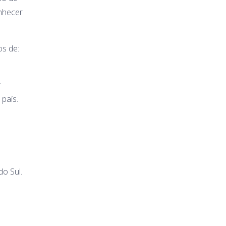
onhecer
os de:
r
país.
o Sul.