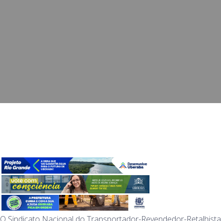
O Sindicato Nacional do Transportador-Revendedor-Retalhista