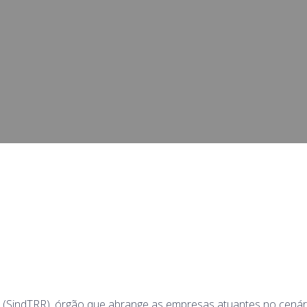
 (SindTRR), órgão que abrange as empresas atuantes no cenár