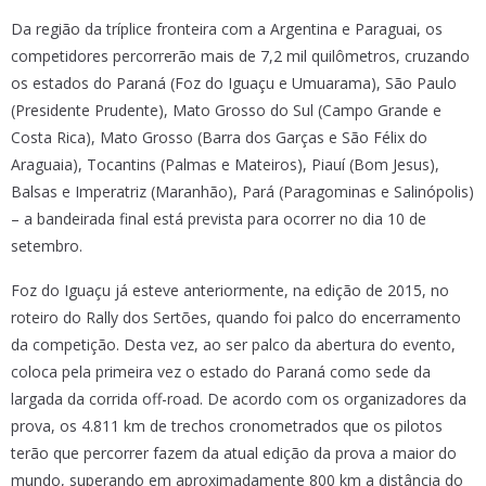
Da região da tríplice fronteira com a Argentina e Paraguai, os
competidores percorrerão mais de 7,2 mil quilômetros, cruzando
os estados do Paraná (Foz do Iguaçu e Umuarama), São Paulo
(Presidente Prudente), Mato Grosso do Sul (Campo Grande e
Costa Rica), Mato Grosso (Barra dos Garças e São Félix do
Araguaia), Tocantins (Palmas e Mateiros), Piauí (Bom Jesus),
Balsas e Imperatriz (Maranhão), Pará (Paragominas e Salinópolis)
– a bandeirada final está prevista para ocorrer no dia 10 de
setembro.
Foz do Iguaçu já esteve anteriormente, na edição de 2015, no
roteiro do Rally dos Sertões, quando foi palco do encerramento
da competição. Desta vez, ao ser palco da abertura do evento,
coloca pela primeira vez o estado do Paraná como sede da
largada da corrida off-road. De acordo com os organizadores da
prova, os 4.811 km de trechos cronometrados que os pilotos
terão que percorrer fazem da atual edição da prova a maior do
mundo, superando em aproximadamente 800 km a distância do