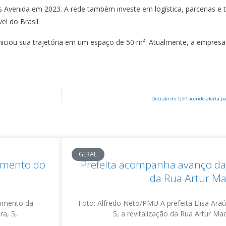
as Avenida em 2023. A rede também investe em logística, parcerias e
l do Brasil.
niciou sua trajetória em um espaço de 50 m². Atualmente, a empresa
Decisão do TJSP acende alerta 
GERAL
damento do
Prefeita acompanha avanço da 
da Rua Artur M
vimento da
Foto: Alfredo Neto/PMU A prefeita Elisa Araúj
ra, 5,
5, a revitalização da Rua Artur M