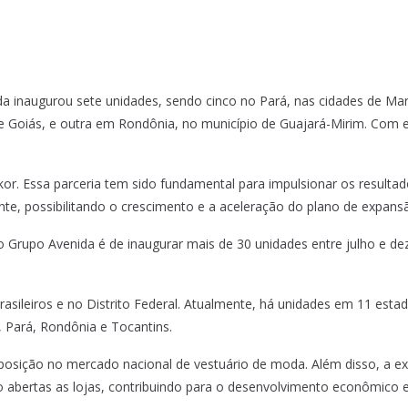
ida inaugurou sete unidades, sendo cinco no Pará, nas cidades de Ma
 Goiás, e outra em Rondônia, no município de Guajará-Mirim. Com 
kor. Essa parceria tem sido fundamental para impulsionar os resulta
nte, possibilitando o crescimento e a aceleração do plano de expans
do Grupo Avenida é de inaugurar mais de 30 unidades entre julho e d
ileiros e no Distrito Federal. Atualmente, há unidades em 11 estado
 Pará, Rondônia e Tocantins.
 posição no mercado nacional de vestuário de moda. Além disso, a 
 abertas as lojas, contribuindo para o desenvolvimento econômico e