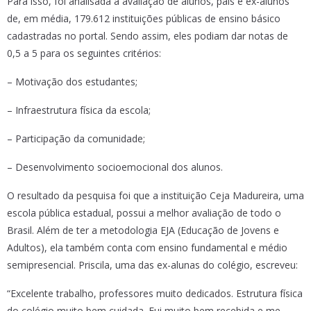
Para isso, foi analisada a avaliação de alunos, pais e ex-alunos
de, em média, 179.612 instituições públicas de ensino básico
cadastradas no portal. Sendo assim, eles podiam dar notas de
0,5 a 5 para os seguintes critérios:
– Motivação dos estudantes;
– Infraestrutura física da escola;
– Participação da comunidade;
– Desenvolvimento socioemocional dos alunos.
O resultado da pesquisa foi que a instituição Ceja Madureira, uma
escola pública estadual, possui a melhor avaliação de todo o
Brasil. Além de ter a metodologia EJA (Educação de Jovens e
Adultos), ela também conta com ensino fundamental e médio
semipresencial. Priscila, uma das ex-alunas do colégio, escreveu:
“Excelente trabalho, professores muito dedicados. Estrutura física
do colégio muito bem cuidada. Fui muito bem recebida e me