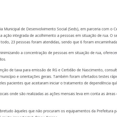
ia Municipal de Desenvolvimento Social (Seds), em parceria com o C
a ação integrada de acolhimento a pessoas em situação de rua. O ser
o todo, 23 pessoas foram atendidas, sendo que 6 foram encaminhadas
nimizando a concentração de pessoas em situação de rua, oferecend
dos.
nção de taxa para emissão de RG e Certidão de Nascimento, consult
cípio e orientações gerais. Também foram ofertados testes rápidos 
eles pacientes que aceitaram iniciar o tratamento de dependência quí
ocais onde são realizadas as ações mensais leva em conta as área
 sobretudo àqueles que não procuram os equipamentos da Prefeitura