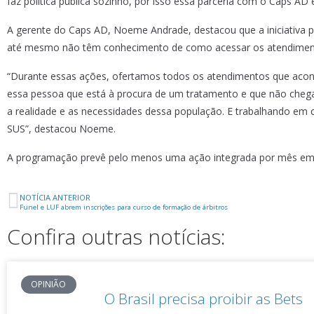
faz política pública sozinho, por isso essa parceria com o Caps AD 
A gerente do Caps AD, Noeme Andrade, destacou que a iniciativa 
até mesmo não têm conhecimento de como acessar os atendimen
“Durante essas ações, ofertamos todos os atendimentos que acont
essa pessoa que está à procura de um tratamento e que não cheg
a realidade e as necessidades dessa população. E trabalhando em
SUS”, destacou Noeme.
A programação prevê pelo menos uma ação integrada por mês em dif
NOTÍCIA ANTERIOR
Funel e LUF abrem inscrições para curso de formação de árbitros
Confira outras notícias:
OPINIÃO
O Brasil precisa proibir as Bets