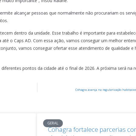
é muito importante”, frisou Raiane.
permite alcançar pessoas que normalmente não procurariam os servi
tos.
ecem dentro da unidade. Esse trabalho é importante para estabele
a até o Caps AD. Com essa ação, vamos conseguir um melhor entend
 conjunto, vamos conseguir ofertar esse atendimento de qualidade 
erentes pontos da cidade até o final de 2026. A próxima será na re
Cohagra avança na regularização habitacio
GERAL
Cohagra fortalece parcerias c