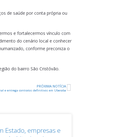
ços de saúde por conta própria ou
cermos e fortalecermos vínculo com
imento do cenário local e conhecer
e humanizado, conforme preconiza o
gião do bairro São Cristóvão.
PRÓXIMA NOTÍCIA
nal e entrega contratos definitivos em Uberaba
om Estado, empresas e