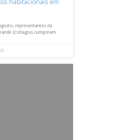
etos habitacionais em
agosto, representantes da
Grande (Cohagra) cumpriram
026