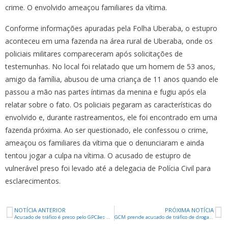
crime. O envolvido ameaçou familiares da vítima.
Conforme informações apuradas pela Folha Uberaba, o estupro
aconteceu em uma fazenda na área rural de Uberaba, onde os
policiais militares compareceram após solicitações de
testemunhas. No local foi relatado que um homem de 53 anos,
amigo da família, abusou de uma criança de 11 anos quando ele
passou a mão nas partes íntimas da menina e fugiu após ela
relatar sobre o fato. Os policiais pegaram as características do
envolvido e, durante rastreamentos, ele foi encontrado em uma
fazenda próxima. Ao ser questionado, ele confessou o crime,
ameaçou os familiares da vítima que o denunciaram e ainda
tentou jogar a culpa na vítima. O acusado de estupro de
vulnerável preso foi levado até a delegacia de Polícia Civil para
esclarecimentos.
NOTÍCIA ANTERIOR
PRÓXIMA NOTÍCIA
Acusado de tráfico é preso pelo GPCães no Chica Ferreira
GCM prende acusado de tráfico de drogas no Universitário