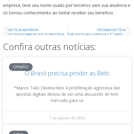
empresa, teve seu nome usado por terceiros sem sua anuência e
só tomou conhecimento ao tentar receber seu beneficio.
NOTÍCIA ANTERIOR
PRÓXIMA NOTÍCIA
VLI busca estagiários que se identifiquem com seus valores
Tudo pronto para a abertura a 9ª ExpoCigra Fiemg – Feira Multissetorial do Vale do Rio Grande
Confira outras notícias:
OPINIÃO
O Brasil precisa proibir as Bets
*Marco Túlio Oliveira Reis A proliferação agressiva das
apostas digitais deixou de ser uma discussão de livre
mercado para se
7 de agosto de 2026