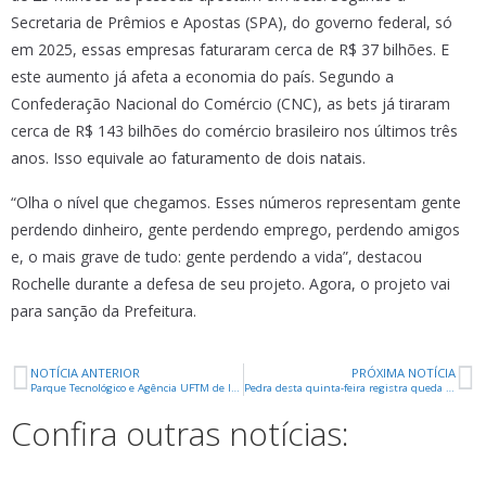
Secretaria de Prêmios e Apostas (SPA), do governo federal, só
em 2025, essas empresas faturaram cerca de R$ 37 bilhões. E
este aumento já afeta a economia do país. Segundo a
Confederação Nacional do Comércio (CNC), as bets já tiraram
cerca de R$ 143 bilhões do comércio brasileiro nos últimos três
anos. Isso equivale ao faturamento de dois natais.
“Olha o nível que chegamos. Esses números representam gente
perdendo dinheiro, gente perdendo emprego, perdendo amigos
e, o mais grave de tudo: gente perdendo a vida”, destacou
Rochelle durante a defesa de seu projeto. Agora, o projeto vai
para sanção da Prefeitura.
NOTÍCIA ANTERIOR
PRÓXIMA NOTÍCIA
Parque Tecnológico e Agência UFTM de Inovação promovem encontro tira-dúvidas sobre editais da Fapemig
Pedra desta quinta-feira registra queda de mais de 20% no preço da cenoura
Confira outras notícias: