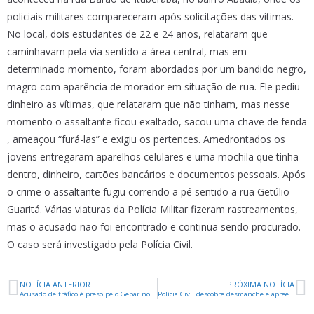
policiais militares compareceram após solicitações das vítimas.
No local, dois estudantes de 22 e 24 anos, relataram que
caminhavam pela via sentido a área central, mas em
determinado momento, foram abordados por um bandido negro,
magro com aparência de morador em situação de rua. Ele pediu
dinheiro as vítimas, que relataram que não tinham, mas nesse
momento o assaltante ficou exaltado, sacou uma chave de fenda
, ameaçou “furá-las” e exigiu os pertences. Amedrontados os
jovens entregaram aparelhos celulares e uma mochila que tinha
dentro, dinheiro, cartões bancários e documentos pessoais. Após
o crime o assaltante fugiu correndo a pé sentido a rua Getúlio
Guaritá. Várias viaturas da Polícia Militar fizeram rastreamentos,
mas o acusado não foi encontrado e continua sendo procurado.
O caso será investigado pela Polícia Civil.
NOTÍCIA ANTERIOR
PRÓXIMA NOTÍCIA
Acusado de tráfico é preso pelo Gepar no Gameleiras
Polícia Civil descobre desmanche e apreende peças de veículos roubados