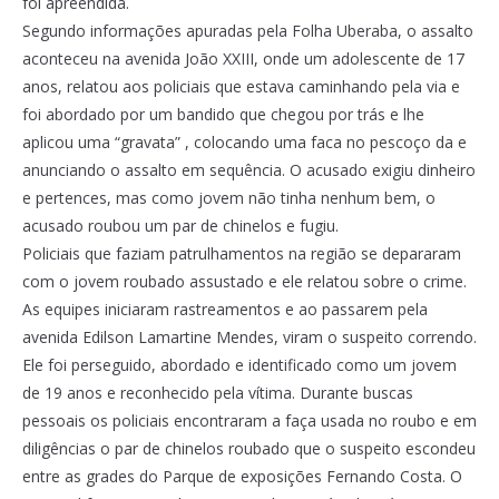
foi apreendida.
Segundo informações apuradas pela Folha Uberaba, o assalto
aconteceu na avenida João XXIII, onde um adolescente de 17
anos, relatou aos policiais que estava caminhando pela via e
foi abordado por um bandido que chegou por trás e lhe
aplicou uma “gravata” , colocando uma faca no pescoço da e
anunciando o assalto em sequência. O acusado exigiu dinheiro
e pertences, mas como jovem não tinha nenhum bem, o
acusado roubou um par de chinelos e fugiu.
Policiais que faziam patrulhamentos na região se depararam
com o jovem roubado assustado e ele relatou sobre o crime.
As equipes iniciaram rastreamentos e ao passarem pela
avenida Edilson Lamartine Mendes, viram o suspeito correndo.
Ele foi perseguido, abordado e identificado como um jovem
de 19 anos e reconhecido pela vítima. Durante buscas
pessoais os policiais encontraram a faça usada no roubo e em
diligências o par de chinelos roubado que o suspeito escondeu
entre as grades do Parque de exposições Fernando Costa. O