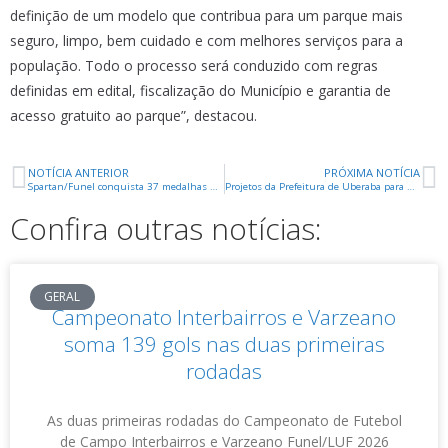
definição de um modelo que contribua para um parque mais
seguro, limpo, bem cuidado e com melhores serviços para a
população. Todo o processo será conduzido com regras
definidas em edital, fiscalização do Município e garantia de
acesso gratuito ao parque”, destacou.
NOTÍCIA ANTERIOR
PRÓXIMA NOTÍCIA
Spartan/Funel conquista 37 medalhas no Meeting Paralímpico de Belo Horizonte
Projetos da Prefeitura de Uberaba para Geomit e H2Brazil estão na pauta da Câmara nesta quarta
Confira outras notícias:
GERAL
Campeonato Interbairros e Varzeano
soma 139 gols nas duas primeiras
rodadas
As duas primeiras rodadas do Campeonato de Futebol
de Campo Interbairros e Varzeano Funel/LUF 2026