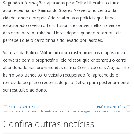
Segundo informações apuradas pela Folha Uberaba, o furto
aconteceu na rua Raimundo Soares Azevedo no centro da
cidade, onde o proprietário relatou aos policiais que tinha
estacionado o veículo Ford Escort de cor vermelha na via se
deslocou para o trabalho. Horas depois quando retornou, ele
percebeu que o carro tinha sido levado por ladrões.
Viaturas da Polícia Militar iniciaram rastreamentos e após nova
conversa com o proprietário, ele relatou que encontrou o carro
abandonado nas proximidades da rua Conceição das Alagoas no
bairro São Benedito. O veículo recuperado foi apreendido e
removido ao pátio credenciado pelo Detran para posteriormente
ser restituído ao dono.
NOTÍCIA ANTERIOR
PRÓXIMA NOTÍCIA
Ex-presidiário acusado de tentativa de roubo de caminhonete é preso pela PM
Acusado de agredir e roubar vítimas é preso no São Geraldo
Confira outras notícias: