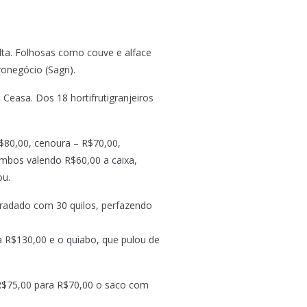
lta. Folhosas como couve e alface
onegócio (Sagri).
easa. Dos 18 hortifrutigranjeiros
$80,00, cenoura – R$70,00,
 ambos valendo R$60,00 a caixa,
ou.
gradado com 30 quilos, perfazendo
 R$130,00 e o quiabo, que pulou de
e R$75,00 para R$70,00 o saco com