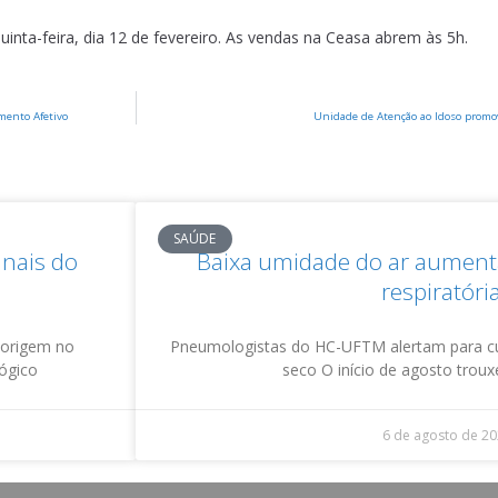
inta-feira, dia 12 de fevereiro. As vendas na Ceasa abrem às 5h.
mento Afetivo
Unidade de Atenção ao Idoso promov
SAÚDE
inais do
Baixa umidade do ar aumenta
respiratóri
 origem no
Pneumologistas do HC-UFTM alertam para c
lógico
seco O início de agosto trou
6 de agosto de 2