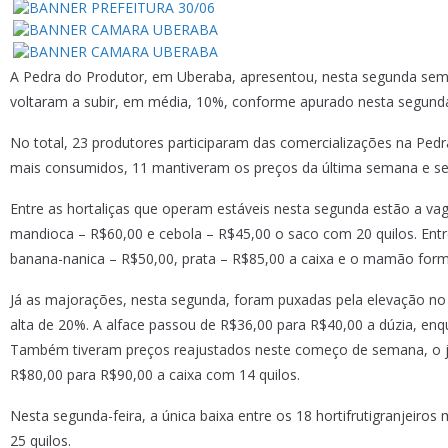
A Pedra do Produtor, em Uberaba, apresentou, nesta segunda seman
voltaram a subir, em média, 10%, conforme apurado nesta segunda-
No total, 23 produtores participaram das comercializações na Ped
mais consumidos, 11 mantiveram os preços da última semana e sei
Entre as hortaliças que operam estáveis nesta segunda estão a va
mandioca – R$60,00 e cebola – R$45,00 o saco com 20 quilos. Entre
banana-nanica – R$50,00, prata – R$85,00 a caixa e o mamão for
Já as majorações, nesta segunda, foram puxadas pela elevação no
alta de 20%. A alface passou de R$36,00 para R$40,00 a dúzia, enq
Também tiveram preços reajustados neste começo de semana, o jil
R$80,00 para R$90,00 a caixa com 14 quilos.
Nesta segunda-feira, a única baixa entre os 18 hortifrutigranjeiro
25 quilos.