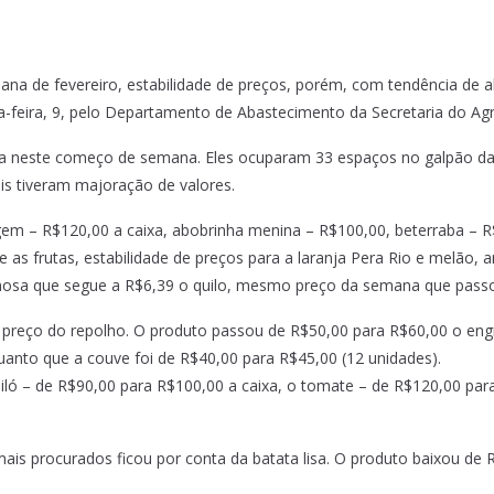
a de fevereiro, estabilidade de preços, porém, com tendência de a
feira, 9, pelo Departamento de Abastecimento da Secretaria do Agr
ra neste começo de semana. Eles ocuparam 33 espaços no galpão da C
s tiveram majoração de valores.
gem – R$120,00 a caixa, abobrinha menina – R$100,00, beterraba – R
 as frutas, estabilidade de preços para a laranja Pera Rio e melão,
mosa que segue a R$6,39 o quilo, mesmo preço da semana que pass
 preço do repolho. O produto passou de R$50,00 para R$60,00 o en
uanto que a couve foi de R$40,00 para R$45,00 (12 unidades).
ó – de R$90,00 para R$100,00 a caixa, o tomate – de R$120,00 para
s mais procurados ficou por conta da batata lisa. O produto baixou d