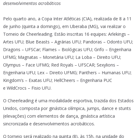
desenvolvimentos acrobáticos
Pelo quarto ano, a Copa Inter Atléticas (CIA), realizada de 8 a 11
de junho (quinta a domingo), em Uberaba (MG), vai realizar o
Torneio de Cheerleading. Estão inscritas 16 equipes: Arlekings –
Artes UFU; Blue Beasts – Agrárias UFU; Pandoras – Odonto UFU;
Dragons – UFSCar; Flames – Biológicas UFU; Grifo – Engenharia
UFMG; Magnatas – Monetária UFU; La Loba – Direito UFU;
Olympus – Face UFMG; Red Royals – UFSCAR; Sexylions –
Engenharia UFU; Lex – Direito UFMG; Panthers – Humanas UFU;
Kingdom’s – Exatas UFU; HellCheers – Engenharia PUC
e WildCrocs – Fisio UFU.
O Cheerleading é uma modalidade esportiva, trazida dos Estados
Unidos, composta por ginástica olímpica, jumps, dance e stunts
(elevações) com elementos de dança, ginástica artística
sincronizada e desenvolvimentos acrobáticos.
O torneio será realizado na quinta (8), às 15h, na unidade do