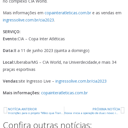
no complexo CIA World.
Mais informações em
copainteratleticas.com.br
e as vendas em
ingressolive.com.br/cia2023
.
SERVIÇO:
Evento:
CIA – Copa Inter Atléticas
Data:
8 a 11 de junho 2023 (quinta a domingo)
Local:
Uberaba/MG – CIA World, na Univerdecidade,e mais 34
praças esportivas
Vendas:
site Ingresso Live –
ingressolive.com.br/cia2023
Mais informações:
copainteratleticas.com.br
NOTÍCIA ANTERIOR
PRÓXIMA NOTÍCIA
Inscrições para o projeto “Mãos que Transformam” terminam nesta sexta
Kioxia inicia a operação de duas novas instalações de P&D
Confira outras notícias: