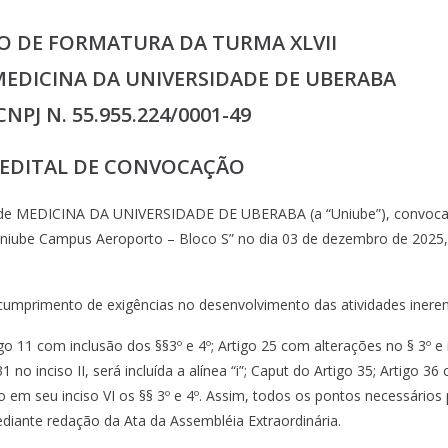
O DE FORMATURA DA TURMA XLVII
EDICINA DA UNIVERSIDADE DE UBERABA
CNPJ N. 55.955.224/0001-49
EDITAL DE CONVOCAÇÃO
o de MEDICINA DA UNIVERSIDADE DE UBERABA (a “Uniube”), convoca 
Uniube Campus Aeroporto – Bloco S” no dia 03 de dezembro de 2025, à
 cumprimento de exigências no desenvolvimento das atividades iner
igo 11 com inclusão dos §§3º e 4º; Artigo 25 com alterações no § 3º e
31 no inciso II, será incluída a alínea “i”; Caput do Artigo 35; Artigo 3
luso em seu inciso VI os §§ 3º e 4º. Assim, todos os pontos necessário
iante redação da Ata da Assembléia Extraordinária.