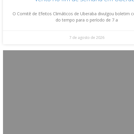
O Comitê de Efeitos Climáticos de Uberaba divulgou boletim 
do tempo para o período de 7 a
7 de agosto de 2026