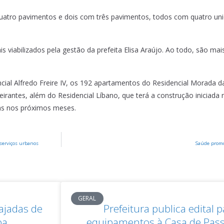
tro pavimentos e dois com três pavimentos, todos com quatro uni
 viabilizados pela gestão da prefeita Elisa Araújo. Ao todo, são mai
al Alfredo Freire IV, os 192 apartamentos do Residencial Morada da
rantes, além do Residencial Líbano, que terá a construção iniciada
das nos próximos meses.
 serviços urbanos
Saúde promo
GERAL
rajadas de
Prefeitura publica edital 
ba
equipamentos à Casa de Pas