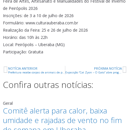
Feira de Artes, Artesanato e Manualidades do Festival de Inverno
de Peirópolis 2026
Inscrições: de 3 a 10 de julho de 2026
Formulário: www.culturauberaba.com.br
Realização da Feira: 25 e 26 de julho de 2026
Horário: das 10h às 22h
Local: Peirópolis – Uberaba (MG)
Participação: Gratuita
NOTÍCIA ANTERIOR
PRÓXIMA NOTÍCIA
Prefeitura recebe corpos de animais de pequeno porte para destinação correta
Exposição “Cat Zyon – O Gato” abre programação na Galeria Rachel Machado durante o 7º Festival de Inverno de Peirópolis
Confira outras notícias:
Geral
Comitê alerta para calor, baixa
umidade e rajadas de vento no fim
de semana em Uberaba