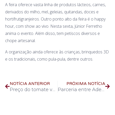
A feira oferece vasta linha de produtos lácteos, carnes,
derivados do milho, mel, geleias, quitandas, doces e
hortifrutigranjeiros. Outro ponto alto da feira é o happy
hour, com show ao vivo. Nesta sexta, Júnior Ferretho
anima o evento. Além disso, tem petiscos diversos e
chope artesanal.
A organização ainda oferece às crianças, brinquedos 3D
e os tradicionais, como pula-pula, dentre outros.
NOTÍCIA ANTERIOR
PRÓXIMA NOTÍCIA
Preço do tomate volta a cair na Pedra do Produtor
Parceria entre Adefu e Funel fortalece tradicional arraiá beneficente