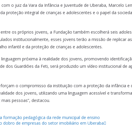
o com o juiz da Vara da Infância e Juventude de Uberaba, Marcelo L
 da proteção integral de crianças e adolescentes e o papel da socieda
o entre os próprios jovens, a Fundação também escolherá seis adol
ulados institucionalmente, esses jovens terão a missão de replicar 
o infantil e da proteção de crianças e adolescentes.
 linguagem próxima à realidade dos jovens, promovendo identificação
de dos Guardiões da Feti, será produzido um vídeo institucional de a
eforçam o compromisso da instituição com a proteção da infância e d
ealidade dos jovens, utilizando uma linguagem acessível e transfor
 mais pessoas”, destacou.
a formação pedagógica da rede municipal de ensino
e o dobro de empresas do setor imobiliário em Uberaba