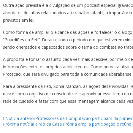
Outra ação prevista é a divulgação de um podcast especial gravad
aborda os desafios relacionados ao trabalho infantil, a importância
previstos em lei.
Como forma de ampliar o alcance das ações e fortalecer o diálog
“Guardiões da Feti”. Durante todo o período em que estiverem vinc
sendo orientados e capacitados sobre o tema do combate ao trabalh
A proposta é tornar o assunto cada vez mais acessível por meio de
informações entre os próprios adolescentes. Como primeira ativida
Proteção, que será divulgado para toda a comunidade uberabense.
Para a presidente da Feti, Sônia Manzan, as ações desenvolvidas r
nasce com o objetivo de conscientizar e aproximar esse tema da r
rede de cuidado e fazer com que essa mensagem alcance cada vez
Notícia anterior
Professores de Computação participam da primeir
Próxima notícia
Feirão da Casa Própria amplia participação e reún