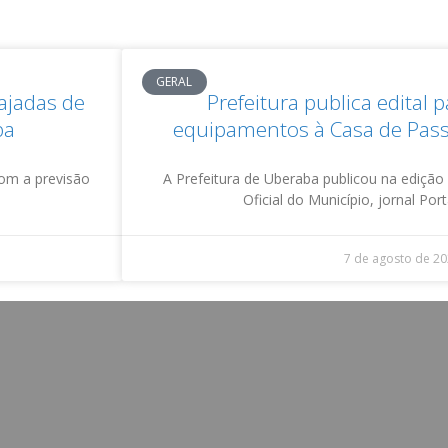
GERAL
rajadas de
Prefeitura publica edital 
ba
equipamentos à Casa de Pas
com a previsão
A Prefeitura de Uberaba publicou na edição d
Oficial do Município, jornal Por
7 de agosto de 2