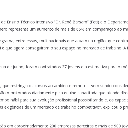
o de Ensino Técnico Intensivo “Dr. Renê Barsam” (Feti) e o Depart
 número representa um aumento de mais de 65% em comparação ao m
ograma, entre essas, multinacionais que atuam na região, que contr
Feti e que agora conseguiram o seu espaço no mercado de trabalho. 
na de junho, foram contratados 27 jovens e a estimativa para o mê
 que restringiu os cursos ao ambiente remoto – vem sendo consider
s são monitorados diariamente pela equipe capacitada que atende di
o hábil para sua evolução profissional possibilitando e, os capaci
 exigências de um mercado de trabalho competitivo”, explicou o pre
ação em aproximadamente 200 empresas parceiras e mais de 900 jov