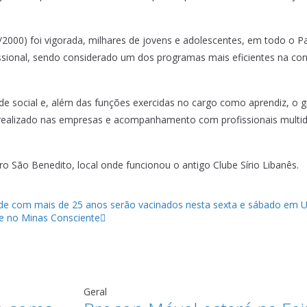
000) foi vigorada, milhares de jovens e adolescentes, em todo o Pa
ssional, sendo considerado um dos programas mais eficientes na co
de social e, além das funções exercidas no cargo como aprendiz, o 
realizado nas empresas e acompanhamento com profissionais multidi
ro São Benedito, local onde funcionou o antigo Clube Sírio Libanês.
úde com mais de 25 anos serão vacinados nesta sexta e sábado em 
se no Minas Consciente
Geral