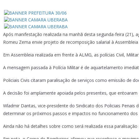
Após manifestação realizada na manhã desta segunda-feira (21), a
Romeu Zema envie projeto de recomposição salarial à Assembleia 
Em Assembleia realizada em frente à ALMG, as polícias Civil, Milit
A mensagem passada à Polícia Militar é de aquartelamento imediat
Policiais Civis citaram paralisação de serviços como emissão de 
A decisão foi amplamente apoiada pelos presentes, que entoaram c
Wladmir Dantas, vice-presidente do Sindicato dos Policiais Penais de
determinar os próximos passos e impactos no funcionamento dos p
Ainda não há detalhes sobre como será realizada essa paralisação
Em nota, o Corpo de Bombeiros afirmou que reconhece o moviment