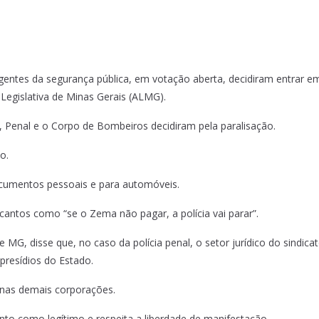
gentes da segurança pública, em votação aberta, decidiram entrar e
Legislativa de Minas Gerais (ALMG).
ar, Penal e o Corpo de Bombeiros decidiram pela paralisação.
o.
documentos pessoais e para automóveis.
antos como “se o Zema não pagar, a polícia vai parar”.
 MG, disse que, no caso da polícia penal, o setor jurídico do sindicato
resídios do Estado.
 nas demais corporações.
o como legítimo e respeita a liberdade de manifestação.