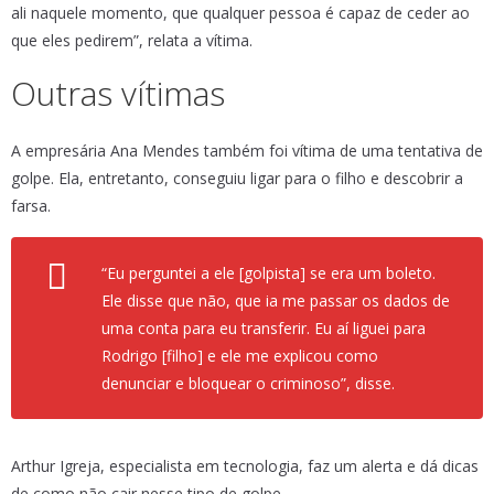
ali naquele momento, que qualquer pessoa é capaz de ceder ao
que eles pedirem”, relata a vítima.
Outras vítimas
A empresária Ana Mendes também foi vítima de uma tentativa de
golpe. Ela, entretanto, conseguiu ligar para o filho e descobrir a
farsa.
“Eu perguntei a ele [golpista] se era um boleto.
Ele disse que não, que ia me passar os dados de
uma conta para eu transferir. Eu aí liguei para
Rodrigo [filho] e ele me explicou como
denunciar e bloquear o criminoso”, disse.
Arthur Igreja, especialista em tecnologia, faz um alerta e dá dicas
de como não cair nesse tipo de golpe.