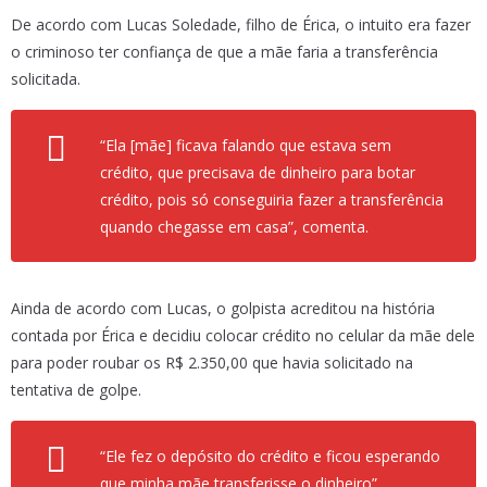
De acordo com Lucas Soledade, filho de Érica, o intuito era fazer
o criminoso ter confiança de que a mãe faria a transferência
solicitada.
“Ela [mãe] ficava falando que estava sem
crédito, que precisava de dinheiro para botar
crédito, pois só conseguiria fazer a transferência
quando chegasse em casa”, comenta.
Ainda de acordo com Lucas, o golpista acreditou na história
contada por Érica e decidiu colocar crédito no celular da mãe dele
para poder roubar os R$ 2.350,00 que havia solicitado na
tentativa de golpe.
“Ele fez o depósito do crédito e ficou esperando
que minha mãe transferisse o dinheiro”,