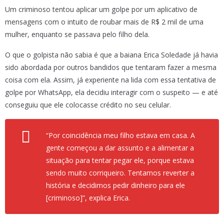
Um criminoso tentou aplicar um golpe por um aplicativo de
mensagens com o intuito de roubar mais de R$ 2 mil de uma
mulher, enquanto se passava pelo filho dela.
O que o golpista não sabia é que a baiana Erica Soledade já havia
sido abordada por outros bandidos que tentaram fazer a mesma
coisa com ela. Assim, já experiente na lida com essa tentativa de
golpe por WhatsApp, ela decidiu interagir com o suspeito — e até
conseguiu que ele colocasse crédito no seu celular.
“Por coincidência meu filho estava em casa. A
gente começou a dar assunto e a alimentar a
situação para tentar pegar ele, porque estava
sendo muito corriqueiro. Tentamos reverter a
história e decidimos pedir dinheiro para ele
[criminoso]”, explica Erica.