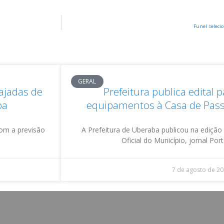
Funel seleci
GERAL
rajadas de
Prefeitura publica edital 
ba
equipamentos à Casa de Pas
com a previsão
A Prefeitura de Uberaba publicou na edição d
Oficial do Município, jornal Por
7 de agosto de 2