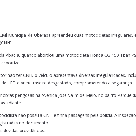
Civil Municipal de Uberaba apreendeu duas motocicletas irregulares, e
 (CNH).
a da Abadia, quando abordou uma motocicleta Honda CG-150 Titan KS
esportivo.
 não ter CNH, o veículo apresentava diversas irregularidades, inc
da de LED e pneu traseiro desgastado, comprometendo a segurança.
obras perigosas na Avenida José Valim de Melo, no bairro Parque d
ias adiante.
lista não possuía CNH e tinha passagens pela polícia. A inspeção d
egistradas no documento.
s devidas providências.