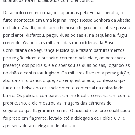
subtraídos foram localizados com o envolvido.
De acordo com informações apuradas pela Folha Uberaba, o
furto aconteceu em uma loja na Praça Nossa Senhora da Abadia,
no bairro Abadia, onde um criminoso chegou ao local, se passou
por cliente, disfarçou, pegou duas bolsas e, na sequência, fugiu
correndo. Os policiais militares das motocicletas da Base
Comunitária de Segurança Pública que faziam patrulhamentos
pela região viram o suspeito correndo pela via e, ao perceber a
presença dos policiais, ele dispensou as duas bolsas, jogando-as
no chão e continuou fugindo. Os militares fizeram a perseguição,
abordaram o bandido que, ao ser questionado, confessou que
furtou as bolsas no estabelecimento comercial na entrada do
bairro. Os policiais compareceram no local e conversaram com o
proprietário, e ele mostrou as imagens das câmeras de
segurança que flagraram o crime. O acusado de furto qualificado
foi preso em flagrante, levado até a delegacia de Polícia Civil e
apresentado ao delegado de plantão.