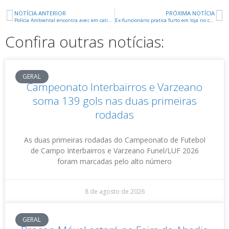
NOTÍCIA ANTERIOR
PRÓXIMA NOTÍCIA
Polícia Ambiental encontra aves em cativeiro e multa suspeitos em mais de meio milhão de reais
Ex-funcionário pratica furto em loja no centro e acaba preso
Confira outras notícias:
GERAL
Campeonato Interbairros e Varzeano
soma 139 gols nas duas primeiras
rodadas
As duas primeiras rodadas do Campeonato de Futebol
de Campo Interbairros e Varzeano Funel/LUF 2026
foram marcadas pelo alto número
8 de agosto de 2026
GERAL