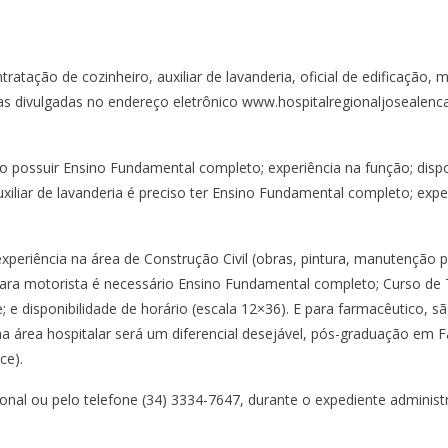
ratação de cozinheiro, auxiliar de lavanderia, oficial de edificação, 
agas divulgadas no endereço eletrônico www.hospitalregionaljosealen
o possuir Ensino Fundamental completo; experiência na função; dispon
uxiliar de lavanderia é preciso ter Ensino Fundamental completo; expe
experiência na área de Construção Civil (obras, pintura, manutenção 
. Para motorista é necessário Ensino Fundamental completo; Curso de
e disponibilidade de horário (escala 12×36). E para farmacêutico, sã
 área hospitalar será um diferencial desejável, pós-graduação em Far
ce).
al ou pelo telefone (34) 3334-7647, durante o expediente administr