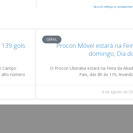
Sesurb reforça os procedime
GERAL
 139 gols
Procon Móvel estará na Fei
domingo, Dia do
de Campo
O Procon Uberaba estará na Feira da Abad
o alto número
Pais, das 8h às 11h, levan
8 de agosto de 2