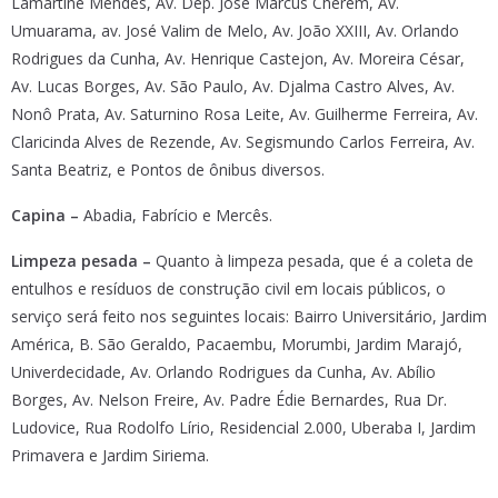
Lamartine Mendes, Av. Dep. José Marcus Cherém, Av.
Umuarama, av. José Valim de Melo, Av. João XXIII, Av. Orlando
Rodrigues da Cunha, Av. Henrique Castejon, Av. Moreira César,
Av. Lucas Borges, Av. São Paulo, Av. Djalma Castro Alves, Av.
Nonô Prata, Av. Saturnino Rosa Leite, Av. Guilherme Ferreira, Av.
Claricinda Alves de Rezende, Av. Segismundo Carlos Ferreira, Av.
Santa Beatriz, e Pontos de ônibus diversos.
Capina –
Abadia, Fabrício e Mercês.
Limpeza pesada –
Quanto à limpeza pesada, que é a coleta de
entulhos e resíduos de construção civil em locais públicos, o
serviço será feito nos seguintes locais: Bairro Universitário, Jardim
América, B. São Geraldo, Pacaembu, Morumbi, Jardim Marajó,
Univerdecidade, Av. Orlando Rodrigues da Cunha, Av. Abílio
Borges, Av. Nelson Freire, Av. Padre Édie Bernardes, Rua Dr.
Ludovice, Rua Rodolfo Lírio, Residencial 2.000, Uberaba I, Jardim
Primavera e Jardim Siriema.