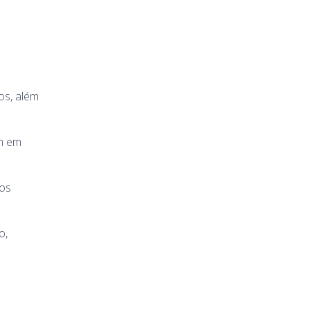
os, além
em em
 os
o,