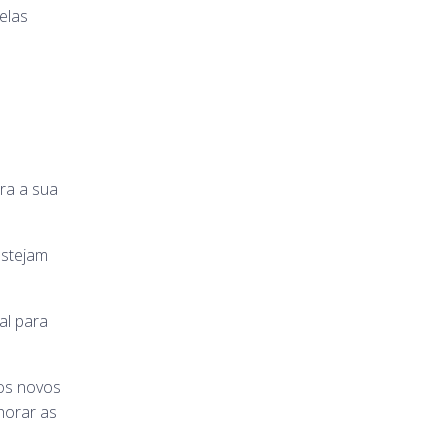
elas
ara a sua
estejam
al para
dos novos
horar as