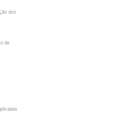
ação dos
do de
aplicadas