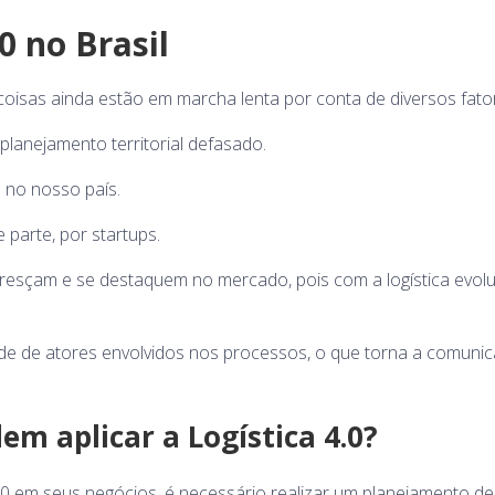
0 no Brasil
s coisas ainda estão em marcha lenta por conta de diversos fato
planejamento territorial defasado.
.0 no nosso país.
 parte, por startups.
resçam e se destaquem no mercado, pois com a logística evol
idade de atores envolvidos nos processos, o que torna a comuni
m aplicar a Logística 4.0?
4.0 em seus negócios, é necessário realizar um planejamento d