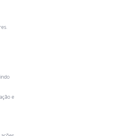
res.
uindo
cação e
e ações