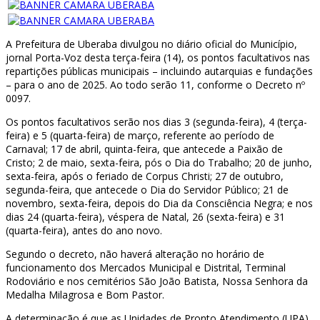
A Prefeitura de Uberaba divulgou no diário oficial do Município,
jornal Porta-Voz desta terça-feira (14), os pontos facultativos nas
repartições públicas municipais – incluindo autarquias e fundações
– para o ano de 2025. Ao todo serão 11, conforme o Decreto nº
0097.
Os pontos facultativos serão nos dias 3 (segunda-feira), 4 (terça-
feira) e 5 (quarta-feira) de março, referente ao período de
Carnaval; 17 de abril, quinta-feira, que antecede a Paixão de
Cristo; 2 de maio, sexta-feira, pós o Dia do Trabalho; 20 de junho,
sexta-feira, após o feriado de Corpus Christi; 27 de outubro,
segunda-feira, que antecede o Dia do Servidor Público; 21 de
novembro, sexta-feira, depois do Dia da Consciência Negra; e nos
dias 24 (quarta-feira), véspera de Natal, 26 (sexta-feira) e 31
(quarta-feira), antes do ano novo.
Segundo o decreto, não haverá alteração no horário de
funcionamento dos Mercados Municipal e Distrital, Terminal
Rodoviário e nos cemitérios São João Batista, Nossa Senhora da
Medalha Milagrosa e Bom Pastor.
A determinação é que as Unidades de Pronto Atendimento (UPA)