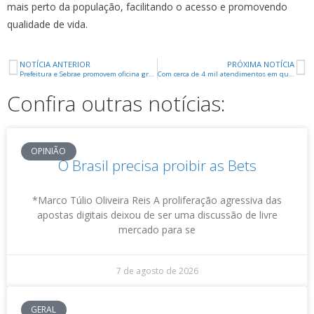
mais perto da população, facilitando o acesso e promovendo
qualidade de vida.
NOTÍCIA ANTERIOR
PRÓXIMA NOTÍCIA
Prefeitura e Sebrae promovem oficina gratuita de Produção e Gestão Cultural em Uberaba
Com cerca de 4 mil atendimentos em quatro meses, Cohagra amplia estrutura de atendimento
Confira outras notícias:
OPINIÃO
O Brasil precisa proibir as Bets
*Marco Túlio Oliveira Reis A proliferação agressiva das
apostas digitais deixou de ser uma discussão de livre
mercado para se
7 de agosto de 2026
GERAL