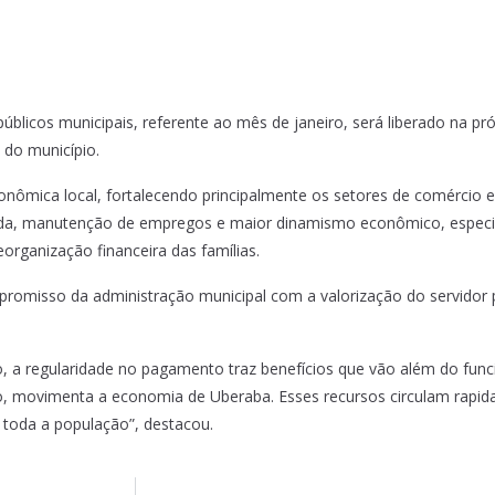
licos municipais, referente ao mês de janeiro, será liberado na próx
 do município.
ômica local, fortalecendo principalmente os setores de comércio e 
nda, manutenção de empregos e maior dinamismo econômico, especia
organização financeira das famílias.
misso da administração municipal com a valorização do servidor pú
o, a regularidade no pagamento traz benefícios que vão além do fu
po, movimenta a economia de Uberaba. Esses recursos circulam rapid
 toda a população”, destacou.