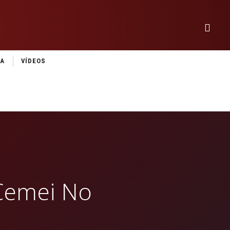
IA
VÍDEOS
 Cemei No