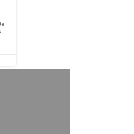
s
te
o