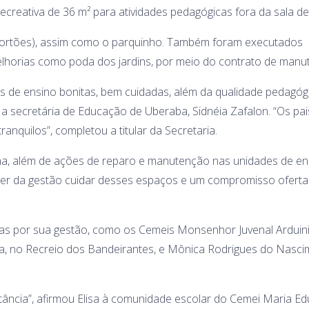
ecreativa de 36 m² para atividades pedagógicas fora da sala de
portões), assim como o parquinho. Também foram executados
elhorias como poda dos jardins, por meio do contrato de manu
s de ensino bonitas, bem cuidadas, além da qualidade pedagógi
 secretária de Educação de Uberaba, Sidnéia Zafalon. “Os pai
anquilos”, completou a titular da Secretaria.
a, além de ações de reparo e manutenção nas unidades de en
dever da gestão cuidar desses espaços e um compromisso oferta
s por sua gestão, como os Cemeis Monsenhor Juvenal Arduini
ra, no Recreio dos Bandeirantes, e Mônica Rodrigues do Nasci
ância”, afirmou Elisa à comunidade escolar do Cemei Maria E