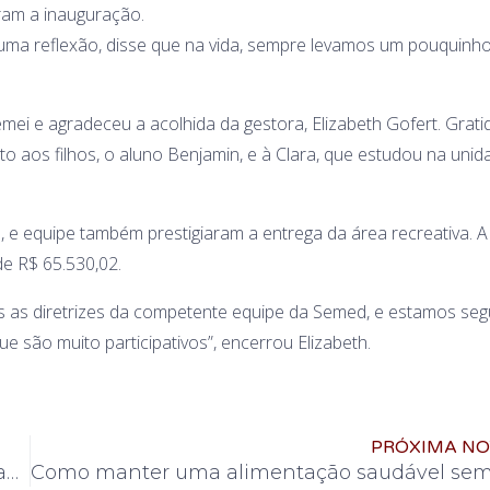
aram a inauguração.
numa reflexão, disse que na vida, sempre levamos um pouquinh
ei e agradeceu a acolhida da gestora, Elizabeth Gofert. Grati
o aos filhos, o aluno Benjamin, e à Clara, que estudou na unid
 e equipe também prestigiaram a entrega da área recreativa. A
e R$ 65.530,02.
 as diretrizes da competente equipe da Semed, e estamos se
e são muito participativos”, encerrou Elizabeth.
PRÓXIMA NO
Estudo diz que 91% de negócios querem Automação de Processos