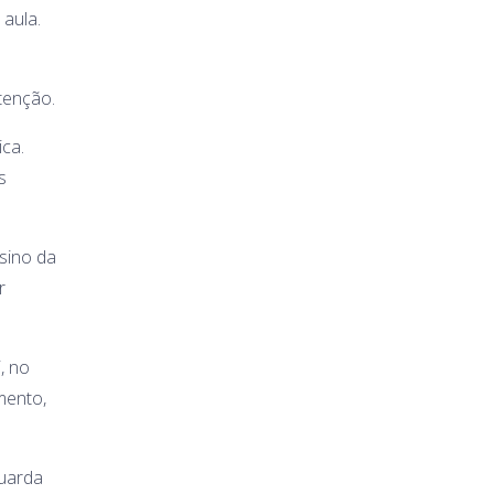
 aula.
tenção.
ca.
s
sino da
r
, no
mento,
duarda