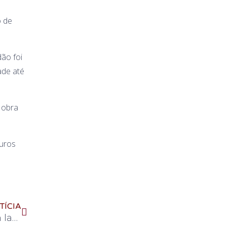
o de
dão foi
ade até
 obra
guros
TÍCIA
Como manter uma alimentação saudável sem lactose?