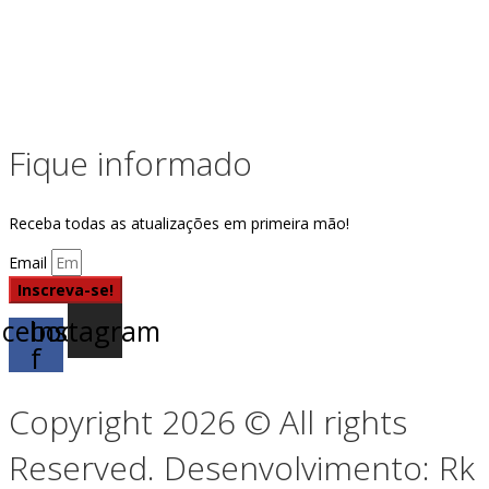
Fique informado
Receba todas as atualizações em primeira mão!
Email
Inscreva-se!
acebook-
Instagram
f
Copyright 2026 © All rights
Reserved. Desenvolvimento: Rk