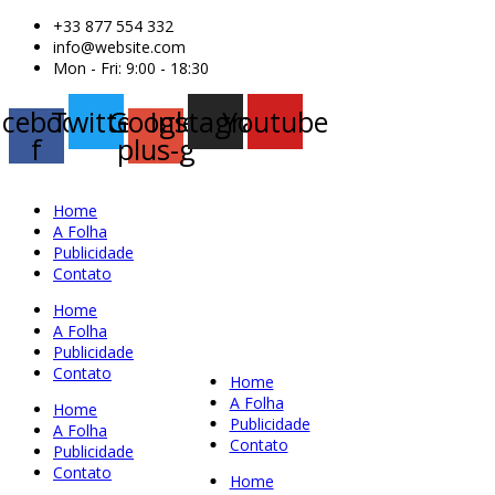
+33 877 554 332
info@website.com
Mon - Fri: 9:00 - 18:30
acebook-
Twitter
Google-
Instagram
Youtube
f
plus-g
Home
A Folha
Publicidade
Contato
Home
A Folha
Publicidade
Contato
Home
A Folha
Home
Publicidade
A Folha
Contato
Publicidade
Contato
Home