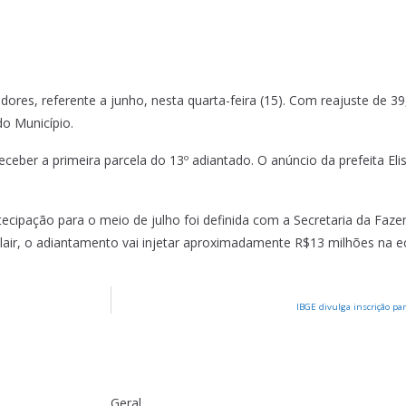
idores, referente a junho, nesta quarta-feira (15). Com reajuste de
do Município.
ber a primeira parcela do 13º adiantado. O anúncio da prefeita Elisa
tecipação para o meio de julho foi definida com a Secretaria da Faze
clair, o adiantamento vai injetar aproximadamente R$13 milhões na 
IBGE divulga inscrição pa
Geral