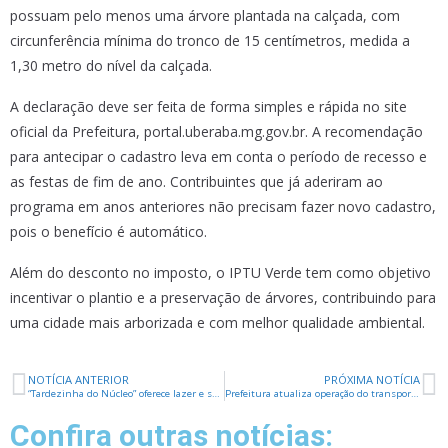
possuam pelo menos uma árvore plantada na calçada, com
circunferência mínima do tronco de 15 centímetros, medida a
1,30 metro do nível da calçada.
A declaração deve ser feita de forma simples e rápida no site
oficial da Prefeitura, portal.uberaba.mg.gov.br. A recomendação
para antecipar o cadastro leva em conta o período de recesso e
as festas de fim de ano. Contribuintes que já aderiram ao
programa em anos anteriores não precisam fazer novo cadastro,
pois o benefício é automático.
Além do desconto no imposto, o IPTU Verde tem como objetivo
incentivar o plantio e a preservação de árvores, contribuindo para
uma cidade mais arborizada e com melhor qualidade ambiental.
NOTÍCIA ANTERIOR
PRÓXIMA NOTÍCIA
“Tardezinha do Núcleo” oferece lazer e serviços ao Residencial 2000
Prefeitura atualiza operação do transporte coletivo e amplia horários extras durante o recesso de fim de ano
Confira outras notícias: