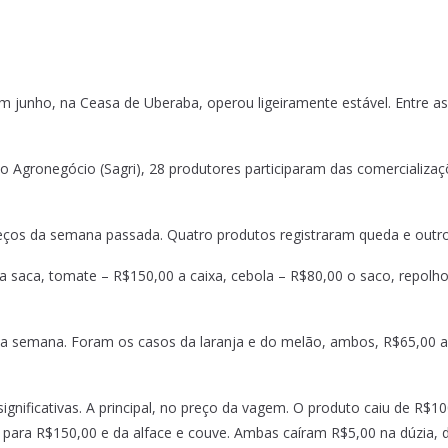
em junho, na Ceasa de Uberaba, operou ligeiramente estável. Entre a
Agronegócio (Sagri), 28 produtores participaram das comercializaçõ
reços da semana passada. Quatro produtos registraram queda e outr
 a saca, tomate – R$150,00 a caixa, cebola – R$80,00 o saco, repolh
a semana. Foram os casos da laranja e do melão, ambos, R$65,00 
significativas. A principal, no preço da vagem. O produto caiu de R$1
para R$150,00 e da alface e couve. Ambas caíram R$5,00 na dúzia, 