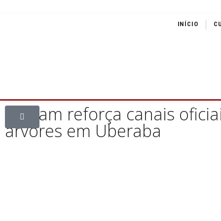
INÍCIO
C
Semam reforça canais oficia
árvores em Uberaba