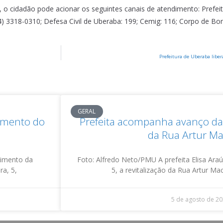
 o cidadão pode acionar os seguintes canais de atendimento: Prefeit
) 3318-0310; Defesa Civil de Uberaba: 199; Cemig: 116; Corpo de Bo
Prefeitura de Uberaba libe
GERAL
damento do
Prefeita acompanha avanço da 
da Rua Artur M
vimento da
Foto: Alfredo Neto/PMU A prefeita Elisa Araúj
ra, 5,
5, a revitalização da Rua Artur M
5 de agosto de 2