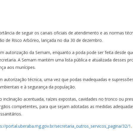
tância de seguir os canais oficiais de atendimento e as normas téc
ção de Risco Arbóreo, lançada no dia 30 de dezembro.
com autorização da Semam, enquanto a poda pode ser feita desde qu
ecretaria. A Semam mantém uma lista pública e atualizada desses prof
ança aos munícipes.
sem autorização técnica, uma vez que podas inadequadas e supress
ambientais e à segurança da população.
omo inclinação acentuada, raízes expostas, cavidades no tronco ou p
s órgãos competentes, para que sejam adotadas as medidas adequada
ssanitários.
ps://portal.uberaba.mg.gov.br/secretaria_outros_servicos_pagina/32/1
.