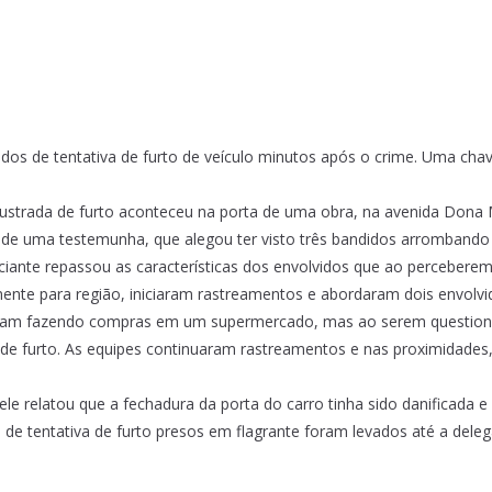
sados de tentativa de furto de veículo minutos após o crime. Uma chav
rustrada de furto aconteceu na porta de uma obra, na avenida Dona 
es de uma testemunha, que alegou ter visto três bandidos arrombando
ciante repassou as características dos envolvidos que ao perceberem
amente para região, iniciaram rastreamentos e abordaram dois envol
stavam fazendo compras em um supermercado, mas ao serem questi
 de furto. As equipes continuaram rastreamentos e nas proximidades
ele relatou que a fechadura da porta do carro tinha sido danificada
de tentativa de furto presos em flagrante foram levados até a delega