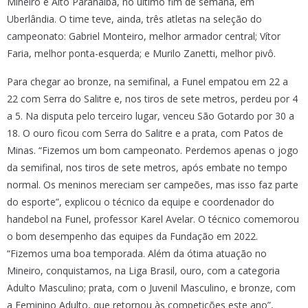
Mineiro e Alto Paranaíba, no último fim de semana, em
Uberlândia. O time teve, ainda, três atletas na seleção do
campeonato: Gabriel Monteiro, melhor armador central; Vítor
Faria, melhor ponta-esquerda; e Murilo Zanetti, melhor pivô.
Para chegar ao bronze, na semifinal, a Funel empatou em 22 a
22 com Serra do Salitre e, nos tiros de sete metros, perdeu por 4
a 5. Na disputa pelo terceiro lugar, venceu São Gotardo por 30 a
18. O ouro ficou com Serra do Salitre e a prata, com Patos de
Minas. “Fizemos um bom campeonato. Perdemos apenas o jogo
da semifinal, nos tiros de sete metros, após embate no tempo
normal. Os meninos mereciam ser campeões, mas isso faz parte
do esporte”, explicou o técnico da equipe e coordenador do
handebol na Funel, professor Karel Avelar. O técnico comemorou
o bom desempenho das equipes da Fundação em 2022.
“Fizemos uma boa temporada. Além da ótima atuação no
Mineiro, conquistamos, na Liga Brasil, ouro, com a categoria
Adulto Masculino; prata, com o Juvenil Masculino, e bronze, com
a Feminino Adulto, que retornou às competições este ano”,