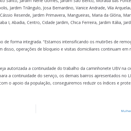
írito Santo, Jardim Nenê Gomes, Jardim São Bento, Morada das Fontes
polis, Jardim Triângulo, Josa Bernardino, Vanice Andrade, Vila Arquelau, 
ássio Resende, Jardim Primavera, Mangueiras, Maria da Glória, Maria 
ba I, Abadia, Centro, Cidade Jardim, Chica Ferreira, Jardim Itália, Ja
o de forma integrada. “Estamos intensificando os mutirões de remoç
 disso, operações de bloqueio e visitas domiciliares continuam em r
ja autorizada a continuidade do trabalho da caminhonete UBV na cid
a a continuidade do serviço, os demais bairros apresentados no L
 com o apoio da população, conseguiremos reduzir os índices e prote
Mulher