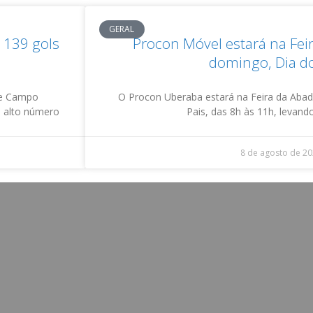
GERAL
 139 gols
Procon Móvel estará na Fei
domingo, Dia do
de Campo
O Procon Uberaba estará na Feira da Abad
o alto número
Pais, das 8h às 11h, levan
8 de agosto de 2