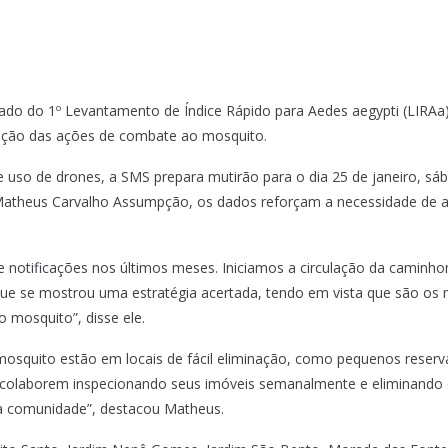
ado do 1º Levantamento de Índice Rápido para Aedes aegypti (LIRAa)
gração das ações de combate ao mosquito.
 uso de drones, a SMS prepara mutirão para o dia 25 de janeiro, sá
e, Matheus Carvalho Assumpção, os dados reforçam a necessidade de
de notificações nos últimos meses. Iniciamos a circulação da caminh
 que se mostrou uma estratégia acertada, tendo em vista que são o
 mosquito”, disse ele.
osquito estão em locais de fácil eliminação, como pequenos reserva
colaborem inspecionando seus imóveis semanalmente e eliminando 
da comunidade”, destacou Matheus.