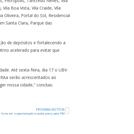
, Petrópolis, Tancredo Neves, Vila
Vila Boa Vista, Vila Craide, Vila
Oliveira, Portal do Sol, Residencial
rdim Santa Clara, Parque das
ão de depósitos e fortalecendo a
itmo acelerado para evitar que
ade. Até sexta-feira, dia 17 o UBV
IRAa serão acrescentados ao
ger nossa cidade,” concluiu
PRÓXIMA NOTÍCIA
 furta em supermercado e acaba presa pela PM