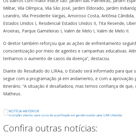
Os bairros com maior índice são: Jardim das Palmeiras, Jardim Esp
Militar, Vila Olímpica, Vila São José, Jardim Eldorado, Jardim Indianó
Leandro, Vila Presidente Vargas, Amoroso Costa, Antônia Cândida, C
Estados Unidos I, Residencial Estados Unidos II, Tita Resende, Ubera
Aroeiras, Parque Gameleiras I, Valim de Melo I, Valim de Melo II.
O diretor também reforçou que as ações de enfrentamento seguirã
conscientização por meio de agentes e campanhas educativas. Além
tenhamos o aumento de casos da doença”, destacou.
Diante do Resultado do LIRAa, o Estado será informado para que se
segue com a programação já em andamento, e com a aprovação par
itinerário. “A situação é desafiadora, mas temos confiança de que,
Matheus.
NOTÍCIA ANTERIOR
Inscrições abertas para curso de qualificação em gestão escolar pela UAB Uberaba
Confira outras notícias: