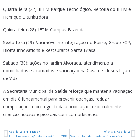
Quarta-feira (27): IFTM Parque Tecnológico, Reitoria do IFTM e
Henrique Distribuidora
Quinta-feira (28): IFTM Campus Fazenda
Sexta-feira (29): Vacimóvel no Integração no Bairro, Grupo EXP,
Biotta Innovations e Restaurante Santa Brasa
Sábado (30): ações no Jardim Alvorada, atendimento a
domiciliados e acamados e vacinação na Casa de Idosos Lição
de Vida
A Secretaria Municipal de Saúde reforça que manter a vacinação
em dia é fundamental para prevenir doenças, reduzir
complicações e proteger toda a população, especialmente
crianças, idosos e pessoas com comorbidades.
NOTÍCIA ANTERIOR
PRÓXIMA NOTÍCIA
Funel recebe doação de materiais do CPB ao paradesporto
Procon Uberaba recebe visita técnica do projeto “Rota Procon-MG” nesta quinta-feira (28)