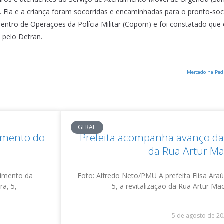
 Ela e a criança foram socorridas e encaminhadas para o pronto-soc
 Centro de Operações da Polícia Militar (Copom) e foi constatado q
o pelo Detran.
Mercado na Pedr
GERAL
damento do
Prefeita acompanha avanço da 
da Rua Artur M
vimento da
Foto: Alfredo Neto/PMU A prefeita Elisa Araúj
ra, 5,
5, a revitalização da Rua Artur M
5 de agosto de 2