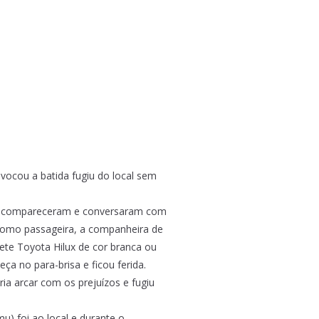
ocou a batida fugiu do local sem
res compareceram e conversaram com
a como passageira, a companheira de
te Toyota Hilux de cor branca ou
ça no para-brisa e ficou ferida.
ia arcar com os prejuízos e fugiu
) foi ao local e durante o