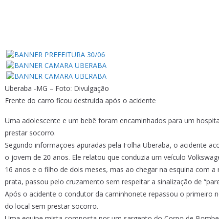
Uberaba -MG – Foto: Divulgação
Frente do carro ficou destruída após o acidente
Uma adolescente e um bebê foram encaminhados para um hospital 
prestar socorro.
Segundo informações apuradas pela Folha Uberaba, o acidente aco
o jovem de 20 anos. Ele relatou que conduzia um veículo Volkswage
16 anos e o filho de dois meses, mas ao chegar na esquina com a
prata, passou pelo cruzamento sem respeitar a sinalização de “pare”
Após o acidente o condutor da caminhonete repassou o primeiro nom
do local sem prestar socorro.
Uma equipe mista composta por um sargento do Corpo de Bombeiro