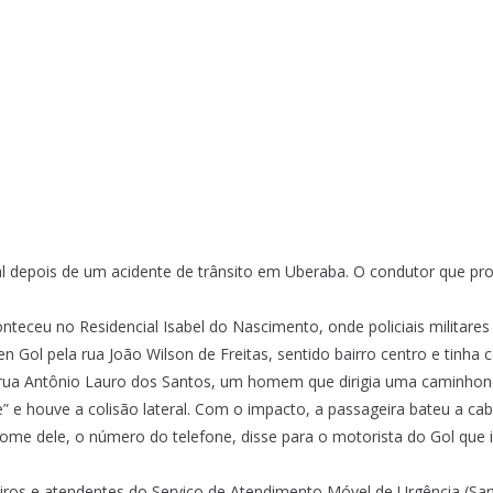
depois de um acidente de trânsito em Uberaba. O condutor que prov
nteceu no Residencial Isabel do Nascimento, onde policiais milita
n Gol pela rua João Wilson de Freitas, sentido bairro centro e tinh
 rua Antônio Lauro dos Santos, um homem que dirigia uma caminhone
 e houve a colisão lateral. Com o impacto, a passageira bateu a cabe
e dele, o número do telefone, disse para o motorista do Gol que ir
s e atendentes do Serviço de Atendimento Móvel de Urgência (Samu