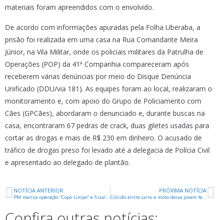
materiais foram apreendidos com o envolvido.
De acordo com informações apuradas pela Folha Uberaba, a
prisão foi realizada em uma casa na Rua Comandante Meira
Júnior, na Vila Militar, onde os policiais militares da Patrulha de
Operações (POP) da 41ª Companhia compareceram após
receberem várias denúncias por meio do Disque Denúncia
Unificado (DDU/via 181). As equipes foram ao local, realizaram o
monitoramento e, com apoio do Grupo de Policiamento com
Cães (GPCães), abordaram o denunciado e, durante buscas na
casa, encontraram 67 pedras de crack, duas giletes usadas para
cortar as drogas e mais de R$ 230 em dinheiro. O acusado de
tráfico de drogas preso foi levado até a delegacia de Polícia Civil
e apresentado ao delegado de plantão.
NOTÍCIA ANTERIOR
PRÓXIMA NOTÍCIA
PM realiza operação “Copo Limpo” e fiscaliza estabelecimentos
Colisão entre carro e moto deixa jovem ferido no centro
Confira outras notícias: