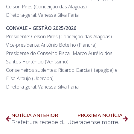
Celson Pires (Conceição das Alagoas)
Diretora-geral: Vanessa Silva Faria
CONVALE – GESTÃO 2025/2026
Presidente: Celson Pires (Conceição das Alagoas)
Vice-presidente: Antônio Botelho (Planura)
Presidente do Conselho Fiscal: Marco Aurélio dos
Santos Hortêncio (Veríssimo)
Conselheiros suplentes: Ricardo Garcia (Itapagipe) e
Elisa Araújo (Uberaba)
Diretora-geral: Vanessa Silva Faria
NOTÍCIA ANTERIOR
PRÓXIMA NOTÍCIA
Prefeitura recebe donativos da Defesa Civil Estadual e repassa para famílias atingidas pelas chuvas
Uberabense morre em acidentes no EUA e família faz “vaquinha” pra translado do corpo