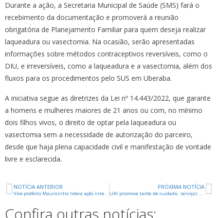
Durante a ação, a Secretaria Municipal de Saúde (SMS) fará o
recebimento da documentação e promoverá a reunião
obrigatória de Planejamento Familiar para quem deseja realizar
laqueadura ou vasectomia. Na ocasião, serão apresentadas
informações sobre métodos contraceptivos reversíveis, como o
DIU, e irreversíveis, como a laqueadura e a vasectomia, além dos
fluxos para os procedimentos pelo SUS em Uberaba.
A iniciativa segue as diretrizes da Lei nº 14.443/2022, que garante
a homens e mulheres maiores de 21 anos ou com, no mínimo
dois filhos vivos, o direito de optar pela laqueadura ou
vasectomia sem a necessidade de autorização do parceiro,
desde que haja plena capacidade civil e manifestação de vontade
livre e esclarecida.
NOTÍCIA ANTERIOR
PRÓXIMA NOTÍCIA
Vice-prefeito Mauricinho lidera ação integrada de combate às arboviroses e ao descarte irregular no Alfredo Freire
UAI promove tarde de cuidado, serviços e música para mulheres idosas
Confira outras notícias: