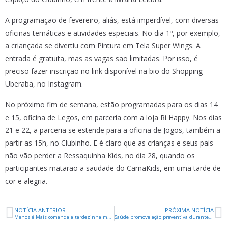
A programação de fevereiro, aliás, está imperdível, com diversas
oficinas temáticas e atividades especiais. No dia 1º, por exemplo,
a criançada se divertiu com Pintura em Tela Super Wings. A
entrada é gratuita, mas as vagas são limitadas. Por isso, é
preciso fazer inscrição no link disponível na bio do Shopping
Uberaba, no Instagram.
No próximo fim de semana, estão programadas para os dias 14
e 15, oficina de Legos, em parceria com a loja Ri Happy. Nos dias
21 e 22, a parceria se estende para a oficina de Jogos, também a
partir as 15h, no Clubinho. E é claro que as crianças e seus pais
não vão perder a Ressaquinha Kids, no dia 28, quando os
participantes matarão a saudade do CarnaKids, em uma tarde de
cor e alegria.
NOTÍCIA ANTERIOR
PRÓXIMA NOTÍCIA
Menos é Mais comanda a tardezinha mais charmosa de Uberaba com recorde de ingressos vendidos
Saúde promove ação preventiva durante o Carnaval Uberaba 2026